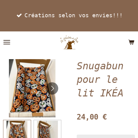
Passer
Créations selon vos envies!!!
au
contenu
principal
Snugabun
pour le
lit IKÉA
24,00 €