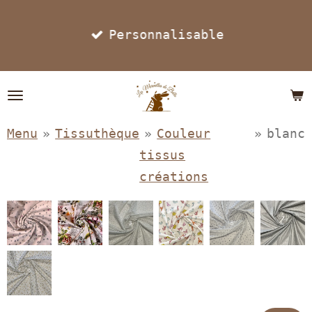
Passer
Personnalisable
au
contenu
principal
Menu
»
Tissuthèque
»
Couleur
»
blanc
tissus
créations