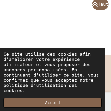
Haut
Ce site utilise des cookies afin
d’améliorer votre expérience
© 2022 - 2025 Les Merveilles de Bella
utilisateur et vous proposer des
annonces personnalisées. En
Marque déposée à l'
continuant d'utiliser ce site, vous
INPI
confirmez que vous acceptez notre
Propulsé par
Webador
politique d’utilisation des
cookies.
Accord
E-mail
Carte
Instagram