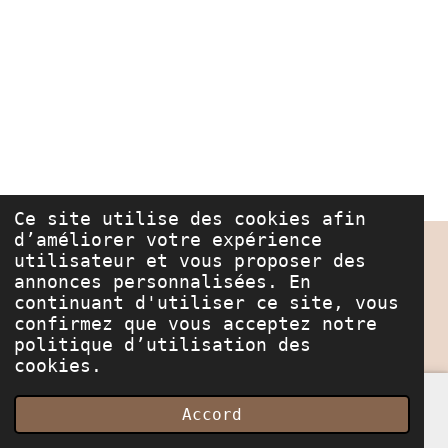
Ce site utilise des cookies afin
d’améliorer votre expérience
© 2022 - 2026 Les Merveilles de Bella
utilisateur et vous proposer des
annonces personnalisées. En
Marque déposée à l'
continuant d'utiliser ce site, vous
INPI
confirmez que vous acceptez notre
Propulsé par
Webador
politique d’utilisation des
cookies.
Accord
E-mail
Carte
Instagram