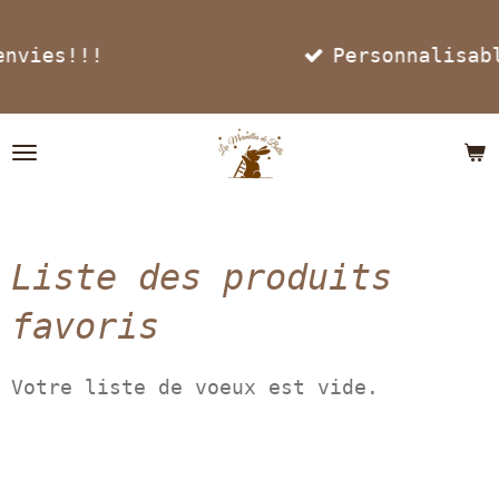
Passer
s!!!
Personnalisable
au
contenu
principal
Liste des produits
favoris
Votre liste de voeux est vide.