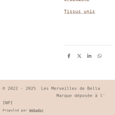
Tissus unis
P
P
P
P
a
a
a
a
r
r
r
r
t
t
t
t
a
a
a
a
g
g
g
g
e
e
e
e
© 2022 - 2025 Les Merveilles de Bella
r
r
r
r
Marque déposée à l'
INPI
Propulsé par
Webador