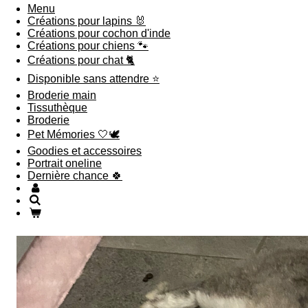
Menu
Créations pour lapins 🐰
Créations pour cochon d'inde
Créations pour chiens 🐾
Créations pour chat 🐈
Disponible sans attendre ⭐️
Broderie main
Tissuthèque
Broderie
Pet Mémories 🤍🕊️
Goodies et accessoires
Portrait oneline
Dernière chance 🍀