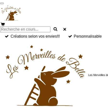
Passer
au
contenu
principal
Créations selon vos envies!!!
Personnalisable
Les Merveilles d