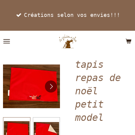
Passer
Créations selon vos envies!!!
au
contenu
principal
tapis
repas de
noël
petit
model