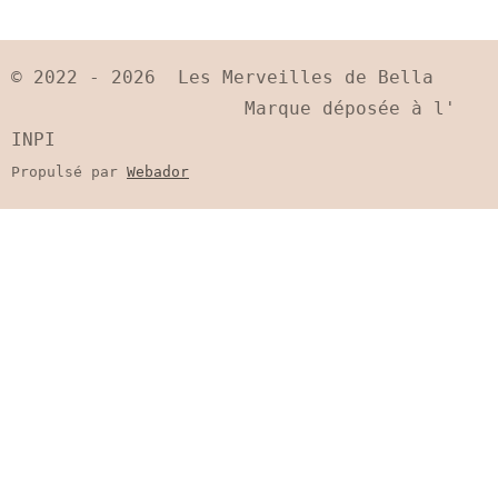
t
t
t
t
a
a
a
a
g
g
g
g
e
e
e
e
© 2022 - 2026 Les Merveilles de Bella
r
r
r
r
Marque déposée à l'
INPI
Propulsé par
Webador