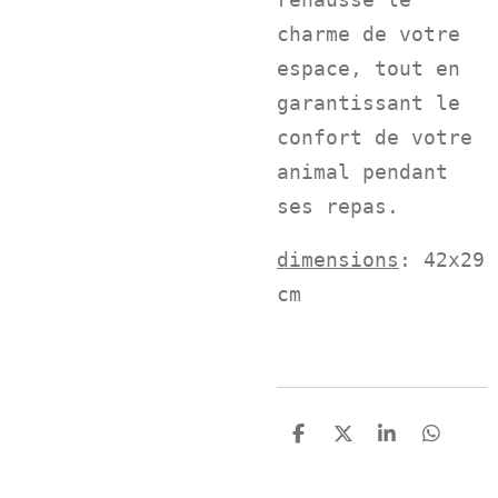
charme de votre
espace, tout en
garantissant le
confort de votre
animal pendant
ses repas.
dimensions
: 42x29
cm
P
P
P
P
a
a
a
a
r
r
r
r