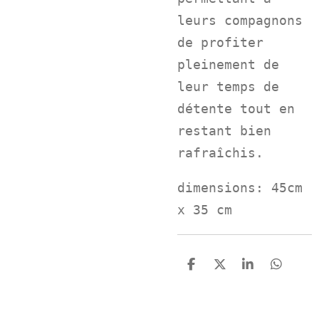
leurs compagnons
de profiter
pleinement de
leur temps de
détente tout en
restant bien
rafraîchis.
dimensions: 45cm
x 35 cm
P
P
P
P
a
a
a
a
r
r
r
r
t
t
t
t