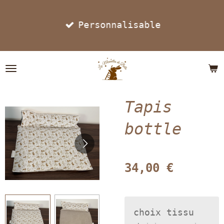
Passer
Personnalisable
au
contenu
principal
Tapis
bottle
34,00 €
choix tissu