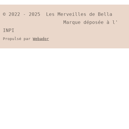
a
a
a
a
g
g
g
g
e
e
e
e
© 2022 - 2025 Les Merveilles de Bella
r
r
r
r
Marque déposée à l'
INPI
Propulsé par
Webador