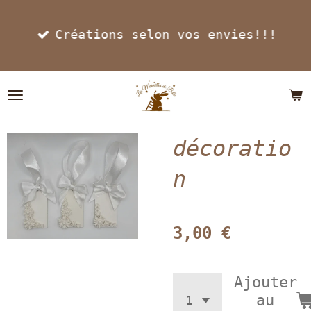
Passer
Créations selon vos envies!!!
au
contenu
principal
décoratio
n
3,00 €
Ajouter
au