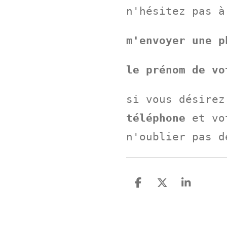
n'hésitez pas à
m'envoyer une p
le prénom de vo
si vous désirez
téléphone
et vo
n'oublier pas d
P
P
P
a
a
a
r
r
r
t
t
t