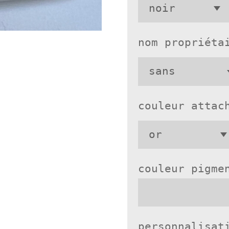
nom propriéta
couleur attac
couleur pigme
personnalisat