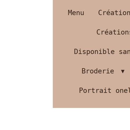
Menu
Créatio
Création
Disponible san
Broderie
Portrait one