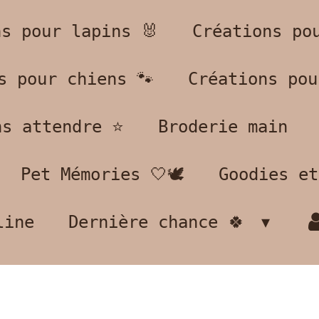
ns pour lapins 🐰
Créations po
s pour chiens 🐾
Créations pou
s attendre ⭐️
Broderie main
Pet Mémories 🤍🕊️
Goodies et
line
Dernière chance 🍀