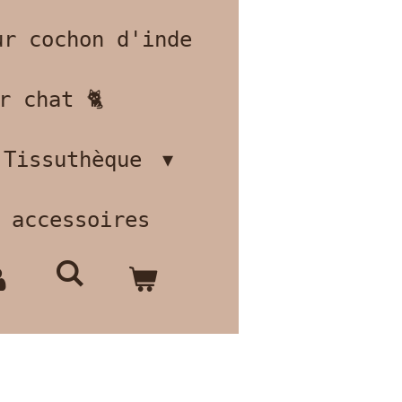
ur cochon d'inde
r chat 🐈
Tissuthèque
 accessoires