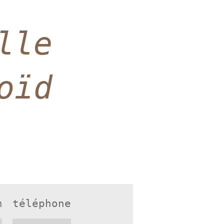
lle
oïd
m
téléphone