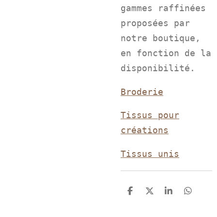
gammes raffinées
proposées par
notre boutique,
en fonction de la
disponibilité.
Broderie
Tissus pour
créations
Tissus unis
P
P
P
P
a
a
a
a
r
r
r
r