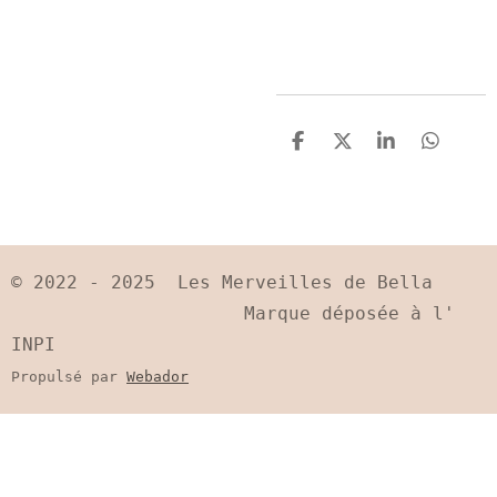
P
P
P
P
a
a
a
a
r
r
r
r
t
t
t
t
a
a
a
a
g
g
g
g
e
e
e
e
© 2022 - 2025 Les Merveilles de Bella
r
r
r
r
Marque déposée à l'
INPI
Propulsé par
Webador