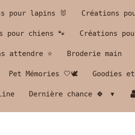
ns pour lapins 🐰
Créations po
s pour chiens 🐾
Créations pou
s attendre ⭐️
Broderie main
Pet Mémories 🤍🕊️
Goodies et
line
Dernière chance 🍀