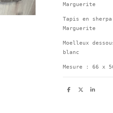
Marguerite
Tapis en sherpa
Marguerite
Moelleux dessou
blanc
Mesure : 66 x 5
P
P
P
a
a
a
r
r
r
t
t
t