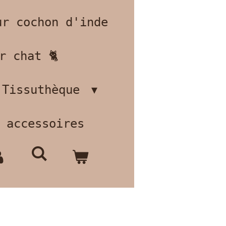
ur cochon d'inde
r chat 🐈
Tissuthèque
 accessoires