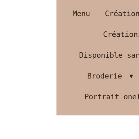
Menu
Créatio
Création
Disponible san
Broderie
Portrait one