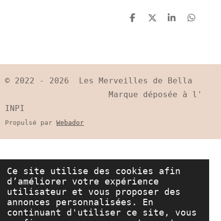
P
P
P
P
a
a
a
a
r
r
r
r
t
t
t
t
a
a
a
a
g
g
g
g
e
e
e
e
© 2022 - 2026 Les Merveilles de Bella
r
r
r
r
Marque déposée à l'
INPI
Propulsé par
Webador
Ce site utilise des cookies afin
d’améliorer votre expérience
utilisateur et vous proposer des
annonces personnalisées. En
continuant d'utiliser ce site, vous