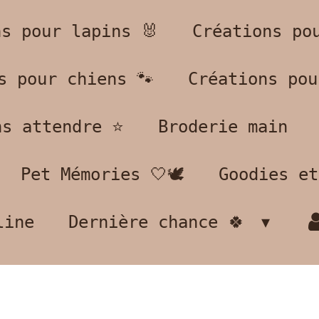
ns pour lapins 🐰
Créations po
s pour chiens 🐾
Créations pou
s attendre ⭐️
Broderie main
Pet Mémories 🤍🕊️
Goodies et
line
Dernière chance 🍀