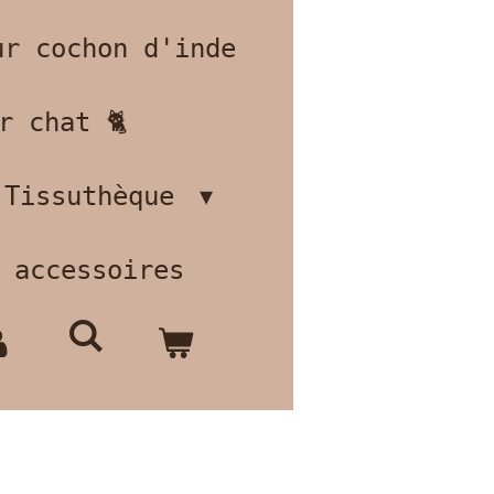
ur cochon d'inde
r chat 🐈
Tissuthèque
 accessoires