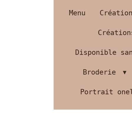
Menu
Créatio
Création
Disponible san
Broderie
Portrait one