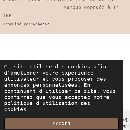
r
r
r
r
Marque déposée à l'
INPI
Propulsé par
Webador
Ce site utilise des cookies afin
d’améliorer votre expérience
utilisateur et vous proposer des
annonces personnalisées. En
continuant d'utiliser ce site, vous
confirmez que vous acceptez notre
politique d’utilisation des
cookies.
Accord
E-mail
Carte
Instagr